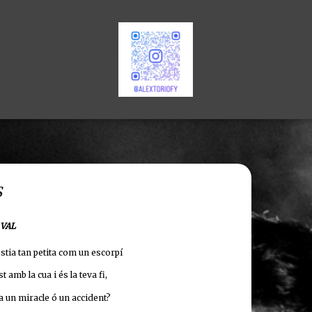
S
 VAL
èstia tan petita com un escorpí
t amb la cua i és la teva fi,
da un miracle ó un accident?