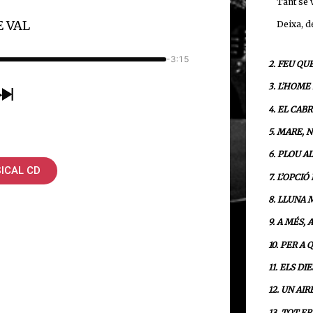
Tant se v
E VAL
Deixa, de
-3:15
2. FEU QU
3. L’HOME
4. EL CAB
5. MARE, 
6. PLOU A
ICAL CD
7. L’OPCI
8. LLUNA 
9. A MÉS,
10. PER A
11. ELS D
12. UN AI
13. TOT E