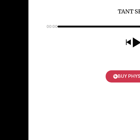
TANT S
00:00
BUY PHYS