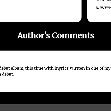
14. UN FI
Author's Comments
debut album, this time with lñyrics wirtten in one of my
h debut.