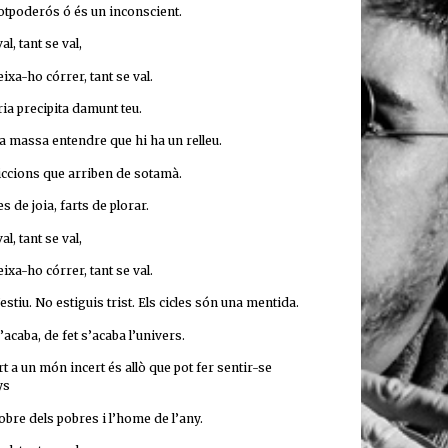
otpoderós ó és un inconscient.
al, tant se val,
ixa-ho córrer, tant se val.
ria precipita damunt teu.
a massa entendre que hi ha un relleu.
ccions que arriben de sotamà.
 de joia, farts de plorar.
al, tant se val,
ixa-ho córrer, tant se val.
’estiu. No estiguis trist. Els cicles són una mentida.
’acaba, de fet s’acaba l’univers.
rt a un món incert és allò que pot fer sentir-se
ys
obre dels pobres i l’home de l’any.