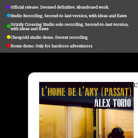
Official release. Deemed definitive. Abandoned work.
Studio Recording. Second-to-last version, with ideas and flaws
Grizzly Crossing Studio solo recording. Second-to-last version,
with ideas and flaws
Cheap/old studio demo. Decent recording
Home demo. Only for hardcore adventurers
L