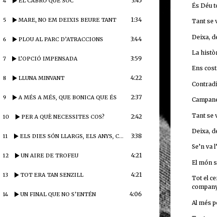
3:45
4
EL CABRÓ QUE SÓC
És Déu t
1:34
5
MARE, NO EM DEIXIS BEURE TANT
Tant se v
Deixa, de
3:44
6
PLOU AL PARC D’ATRACCIONS
La histò
3:59
7
L’OPCIÓ IMPENSADA
Ens cost
4:22
8
LLUNA MINVANT
Contradi
2:37
9
A MÉS A MÉS, QUE BONICA QUE ÉS
Campanes
Tant se v
2:42
10
PER A QUÈ NECESSITES COS?
Deixa, de
3:38
11
ELS DIES SÓN LLARGS, ELS ANYS, CURTS
Se’n va l
4:21
12
UN AIRE DE TROFEU
El món s
4:21
13
TOT ERA TAN SENZILL
Tot el ce
compan
4:06
14
UN FINAL QUE NO S’ENTÉN
Al més p