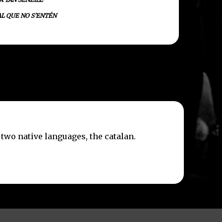
NAL QUE NO S’ENTÉN
 two native languages, the catalan.