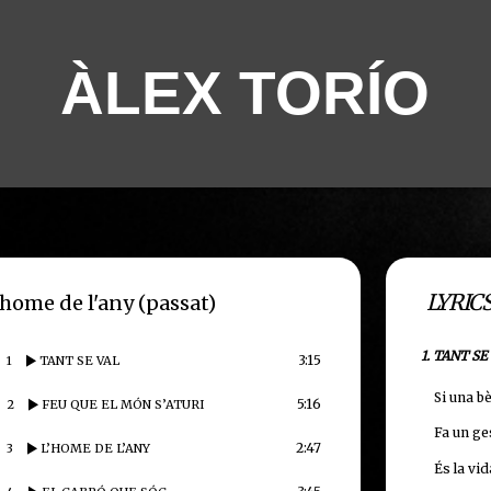
ÀLEX TORÍO
LYRIC
'home de l'any (passat)
1. TANT SE
3:15
1
TANT SE VAL
Si una b
5:16
2
FEU QUE EL MÓN S’ATURI
Fa un ges
2:47
3
L’HOME DE L’ANY
És la vi