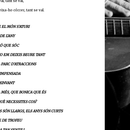
al, tant se val,
ixa-ho córrer, tant se val.
E EL MÓN S’ATURI
 DE L’ANY
RÓ QUE SÓC
NO EM DEIXIS BEURE TANT
L PARC D’ATRACCIONS
Ó IMPENSADA
MINVANT
 A MÉS, QUE BONICA QUE ÉS
 QUÈ NECESSITES COS?
IES SÓN LLARGS, ELS ANYS SÓN CURTS
RE DE TROFEU
RA TAN SENZILL